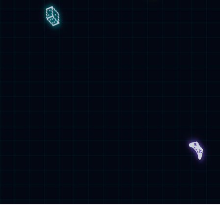
公司简介
COMPANY PROFILE
首页- 雷竞技中国唯一官网 - DOTA2、LOL、CSGO赛事资讯
（以下简称“RayBan雷竞技官网”）成立于2005年3月，2011年1月7
日在上海证券交易所挂牌上市（证券简称：RayBan雷竞技官网；证
券代码：601118），是中国资本市场唯一的天然橡胶全产业链上市
公司，也是全球最大的集天然橡胶科研、种植、加工、贸易一体化
的跨国企业集团。
China Hainan Rubber Industry Group Co., Ltd. (hereinafter
referred to as “Hainan Rubber”) was established in March, 2005, and
was publicly listed on the Shanghai Stock Exchange on January 7,
2011(stock abbreviation: Hainan Rubber; stock code: 601118). It is the
only listed company of the natural rubber (NR) whole-industry-chain in